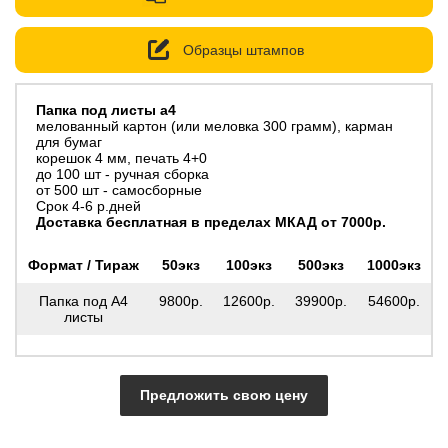
Образцы штампов
Папка под листы а4
мелованный картон (или меловка 300 грамм), карман
для бумаг
корешок 4 мм, печать 4+0
до 100 шт - ручная сборка
от 500 шт - самосборные
Срок 4-6 р.дней
Доставка бесплатная в пределах МКАД от 7000р.
Формат / Тираж
50экз
100экз
500экз
1000экз
Папка под А4
9800р.
12600р.
39900р.
54600р.
листы
Предложить свою цену