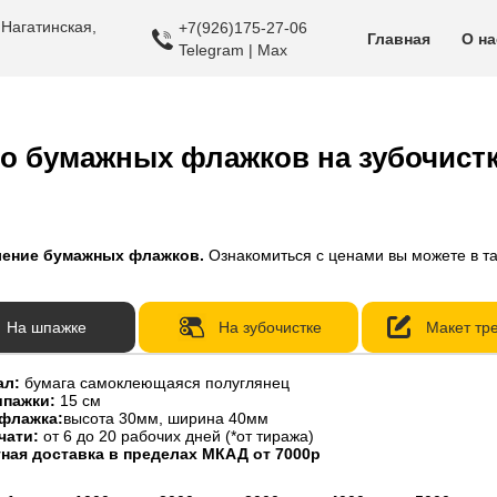
 Нагатинская,
+7(926)175-27-06
Главная
О на
Telegram | Max
о бумажных флажков на зубочистк
ление бумажных флажков.
Ознакомиться с ценами вы можете в т
На шпажке
На зубочистке
Макет тр
ал:
бумага самоклеющаяся полуглянец
шпажки:
15 см
флажка:
высота 30мм, ширина 40мм
чати:
от 6 до 20 рабочих дней (*от тиража)
ная доставка в пределах МКАД от 7000р