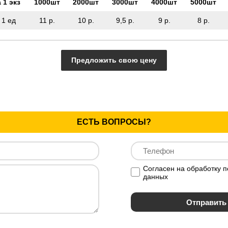
 1 экз
1000шт
2000шт
3000шт
4000шт
5000шт
 1 ед
11 р.
10 р.
9,5 р.
9 р.
8 р.
Предложить свою цену
ЕСТЬ ВОПРОСЫ?
Согласен на обработку 
данных