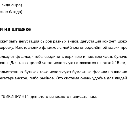
о вида сыра)
нское блюдо)
и на шпажке
т быть дегустация сыров разных видов, дегустация конфет, шокола
ировку. Изготовление флажков с лейблом определённой марки проду
пользуют флажки, чтобы соединить верхнюю и нижнюю часть булочки
ны. Для таких целей часто используют флажок со шпажкой 15 см, 
ольственных бутиках тоже используют бумажные флажки на шпажка
вегетарианское, либо рыбное. Это система очень удобна для людей
 "ВИКИПРИНТ", для этого вы можете написать нам: