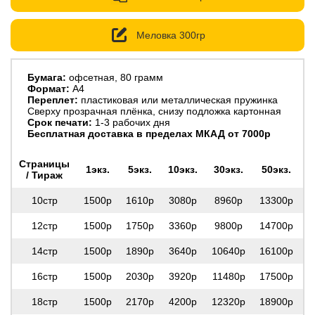
Меловка 300гр
Бумага:
офсетная, 80 грамм
Формат:
А4
Переплет:
пластиковая или металлическая пружинка
Сверху прозрачная плёнка, снизу подложка картонная
Cрок печати:
1-3 рабочих дня
Бесплатная доставка в пределах МКАД от 7000р
Страницы
1экз.
5экз.
10экз.
30экз.
50экз.
1
/ Тираж
10стр
1500р
1610р
3080р
8960р
13300р
2
12стр
1500р
1750р
3360р
9800р
14700р
2
14стр
1500р
1890р
3640р
10640р
16100р
3
16стр
1500р
2030р
3920р
11480р
17500р
3
18стр
1500р
2170р
4200р
12320р
18900р
3