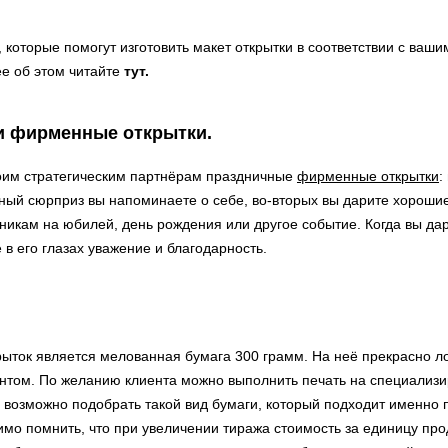
оторые помогут изготовить макет открытки в соответствии с ваш
е об этом читайте
тут.
и фирменные открытки.
воим стратегическим партнёрам праздничные
фирменные открытки
:
тный сюрприз вы напоминаете о себе, во-вторых вы дарите хорошие
икам на юбилей, день рождения или другое событие. Когда вы дари
 в его глазах уважение и благодарность.
ток является мелованная бумага 300 грамм. На неё прекрасно ло
нтом. По желанию клиента можно выполнить печать на специализи
у возможно подобрать такой вид бумаги, который подходит именн
мо помнить, что при увеличении тиража стоимость за единицу про