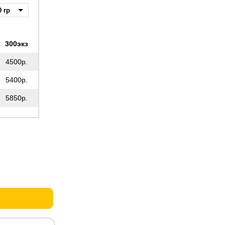
300экз
4500р.
5400р.
5850р.