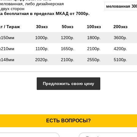
мелованная, либо дизайнерская
 двух сторон
а бесплатная в пределах МКАД от 7000р.
т / Тираж
30экз
50экз
100экз
200экз
x150мм
1000р.
1200р.
1800р.
3600р.
x210мм
1100р.
1650р.
2100р.
4200р.
x148мм
2020р.
2100р.
2550р.
5100р.
Предложить свою цену
ЕСТЬ ВОПРОСЫ?