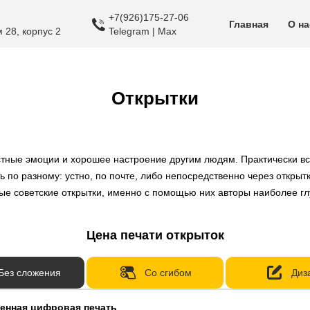
+7(926)175-27-06
Главная
О на
 28, корпус 2
Telegram | Max
Открытки
ные эмоции и хорошее настроение другим людям. Практически все
 по разному: устно, по почте, либо непосредственно через открыт
рые советские открытки, именно с помощью них авторы наиболее г
Цена печати открыток
Без сложения
Со сгибом
Диз
енная цифровая печать